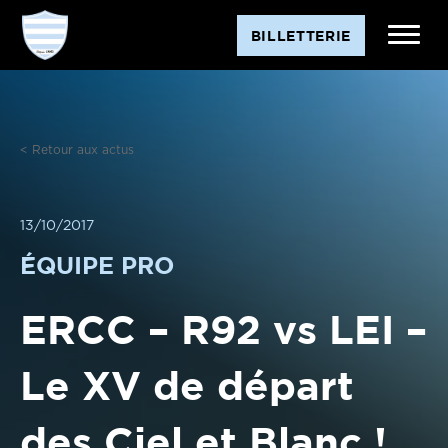
Aller
BILLETTERIE
au
contenu
< Retour aux actus
13/10/2017
ÉQUIPE PRO
ERCC – R92 vs LEI –
Le XV de départ
des Ciel et Blanc !