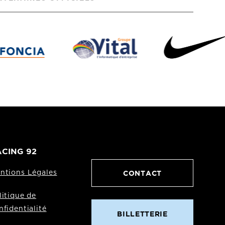
CING 92
CONTACT
ntions Légales
litique de
nfidentialité
BILLETTERIE