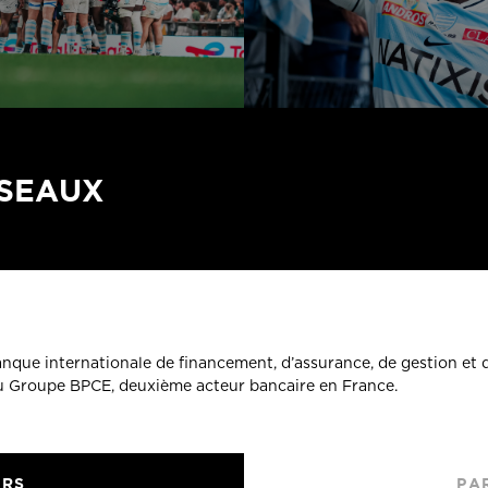
ÉSEAUX
banque internationale de financement, d’assurance, de gestion et 
du Groupe BPCE, deuxième acteur bancaire en France.
URS
PA