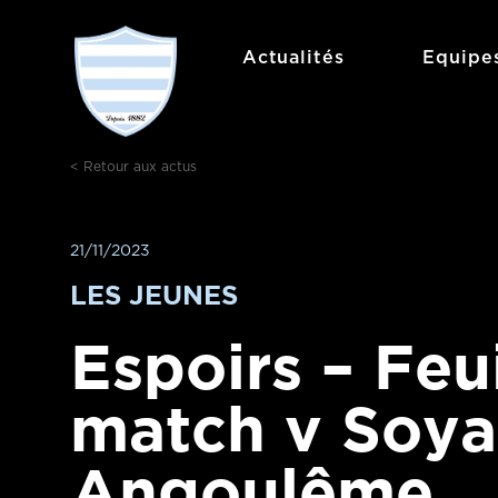
Aller
au
Actualités
Equipe
contenu
< Retour aux actus
21/11/2023
LES JEUNES
Espoirs – Feu
match v Soy
Angoulême