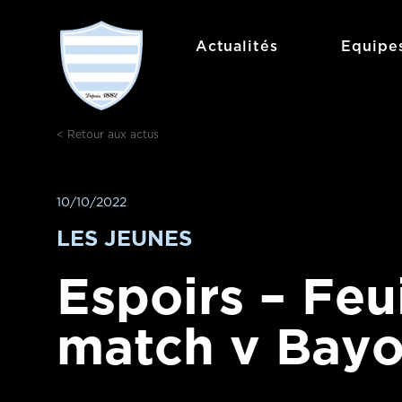
Aller
au
Actualités
Equipe
contenu
< Retour aux actus
10/10/2022
LES JEUNES
Espoirs – Feu
match v Bay