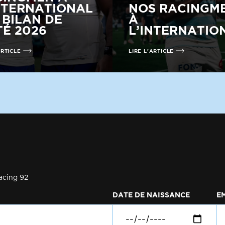
NTERNATIONAL
NOS RACINGM
E BILAN DE
À
TÉ 2026
L’INTERNATIO
ARTICLE
LIRE L'ARTICLE
acing 92
DATE DE NAISSANCE
E