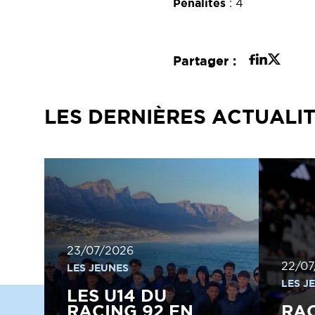
Pénalités
: 4
Partager :
LES DERNIÈRES ACTUALI
23/07/2026
22/07
LES JEUNES
LES J
LES U14 DU
RACING 92 EN
RA