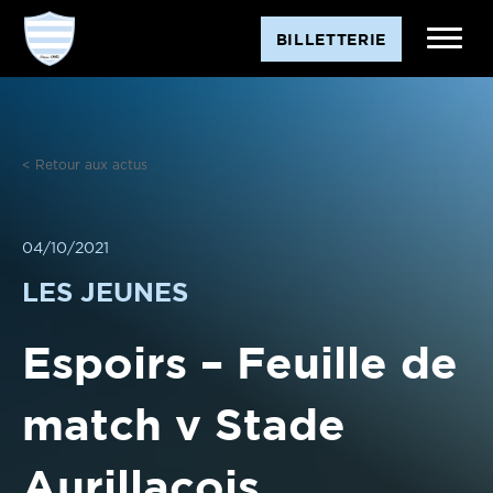
Aller
BILLETTERIE
au
contenu
< Retour aux actus
04/10/2021
LES JEUNES
Espoirs – Feuille de
match v Stade
Aurillacois