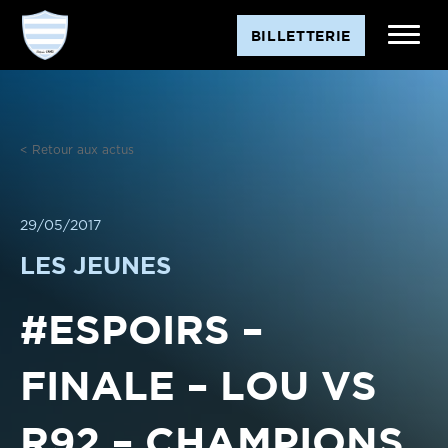
Aller
BILLETTERIE
au
contenu
< Retour aux actus
29/05/2017
LES JEUNES
#ESPOIRS –
FINALE – LOU VS
R92 – CHAMPIONS