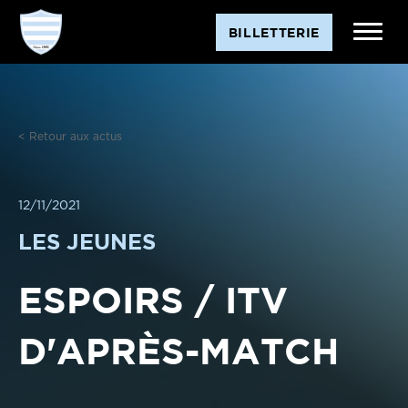
Aller
BILLETTERIE
au
contenu
< Retour aux actus
12/11/2021
LES JEUNES
ESPOIRS / ITV
D'APRÈS-MATCH