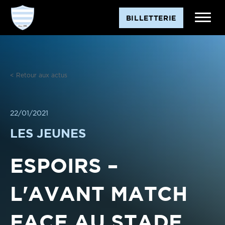
Aller
BILLETTERIE
au
contenu
< Retour aux actus
22/01/2021
LES JEUNES
ESPOIRS –
L'AVANT MATCH
FACE AU STADE