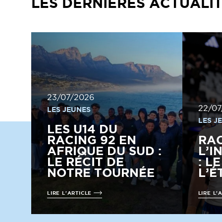
LES DERNIÈRES ACTUALI
23/07/2026
22/07
LES JEUNES
LES J
LES U14 DU
RACING 92 EN
RA
AFRIQUE DU SUD :
L’I
LE RÉCIT DE
: L
NOTRE TOURNÉE
L’É
LIRE L'ARTICLE
LIRE L'