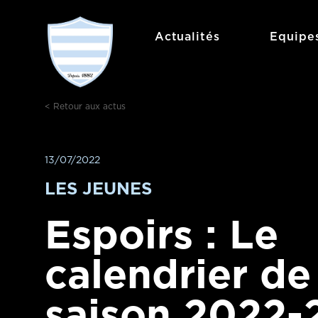
Aller
au
Actualités
Equipe
contenu
< Retour aux actus
13/07/2022
LES JEUNES
Espoirs : Le
calendrier de
saison 2022-