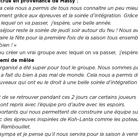
ecrue en provenance de Massy :
pa cela nous a permis de tous nous connaître un peu mieux 
ent grâce aux épreuves et la soirée d’intégration. Grâc
lequel on va passer, j’espère, une belle année.
éjour reste la soirée de jeudi soir autour du feu ! Nous 
ire la fête pour la première fois de la saison tous ensemb
bien ! »
u créer un vrai groupe avec lequel on va passer, j’espère
 demi de mêlée
 organisé a été super pour tout le groupe. Nous sommes pa
 a fait du bien à pas mal de monde. Cela nous a permis 
eaux qui ont eu le droit à une belle soirée d’intégration l
t de se retrouver pendant ces 2 jours car certains joueurs
 ont repris avec l’équipe pro d’autre avec les espoirs.
tants qui nous permettent de construire une équipe sur 
 des épreuves inspirées de Koh-Lanta comme les poteau
 Rambouillet.
sympa et je pense qu’il nous servira pour la saison à venir