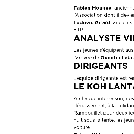
Fabien Mougey
, ancienn
l’Association dont il devie
Ludovic Girard
, ancien s
ETP.
ANALYSTE V
Les jeunes s’équipent auss
Quentin Labi
l’arrivée de
DIRIGEANTS
L’équipe dirigeante est 
LE KOH LANT
À chaque intersaison, nos
dépassement, à la solidari
Rambouillet pour deux jo
nuit sous la tente, les j
voiture !