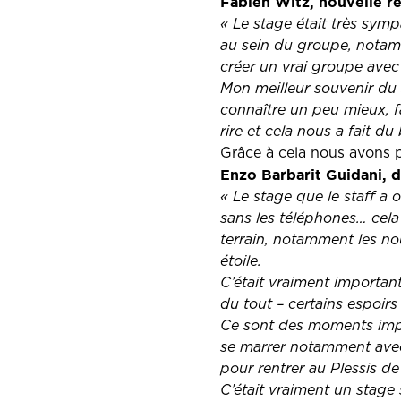
Fabien Witz, nouvelle r
« Le stage était très sym
au sein du groupe, notamm
créer un vrai groupe avec 
Mon meilleur souvenir du s
connaître un peu mieux, fa
rire et cela nous a fait du 
Grâce à cela nous avons p
Enzo Barbarit Guidani,
« Le stage que le staff a
sans les téléphones… cela
terrain, notamment les nouv
étoile.
C’était vraiment importan
du tout – certains espoirs
Ce sont des moments impor
se marrer notamment avec
pour rentrer au Plessis de
C’était vraiment un stage 