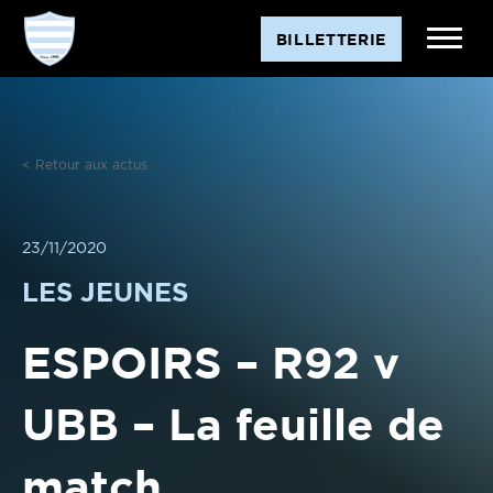
Aller
BILLETTERIE
au
contenu
< Retour aux actus
23/11/2020
LES JEUNES
ESPOIRS – R92 v
UBB – La feuille de
match