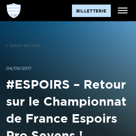
Aller
BILLETTERIE
au
contenu
< Retour aux actus
04/09/2017
#ESPOIRS – Retour
sur le Championnat
de France Espoirs
Pro Sevens !