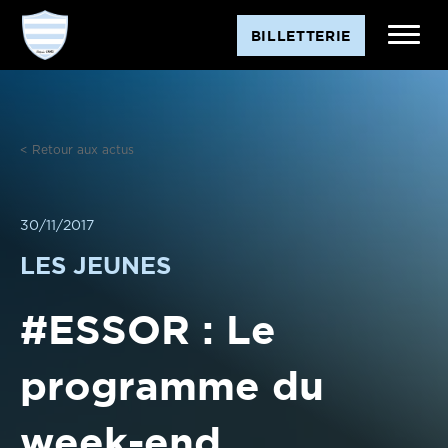
Aller
BILLETTERIE
au
contenu
< Retour aux actus
30/11/2017
LES JEUNES
#ESSOR : Le
programme du
week-end