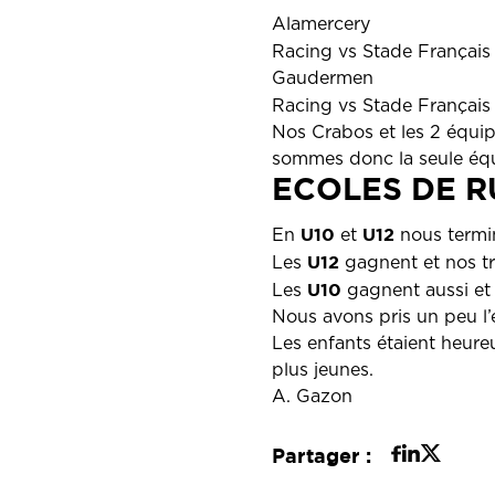
Alamercery
Racing vs Stade Français P
Gaudermen
Racing vs Stade Français 
Nos Crabos et les 2 équip
sommes donc la seule éq
ECOLES DE 
U10
U12
En
et
nous termin
U12
Les
gagnent et nos tr
U10
Les
gagnent aussi et 
Nous avons pris un peu l’e
Les enfants étaient heur
plus jeunes.
A. Gazon
Partager :