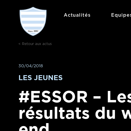
Aller
au
Actualités
Equipe
contenu
< Retour aux actus
30/04/2018
LES JEUNES
#ESSOR – Le
résultats du 
end