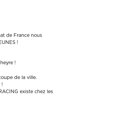
nat de France nous
JEUNES !
heyre !
oupe de la ville.
 !
 RACING existe chez les