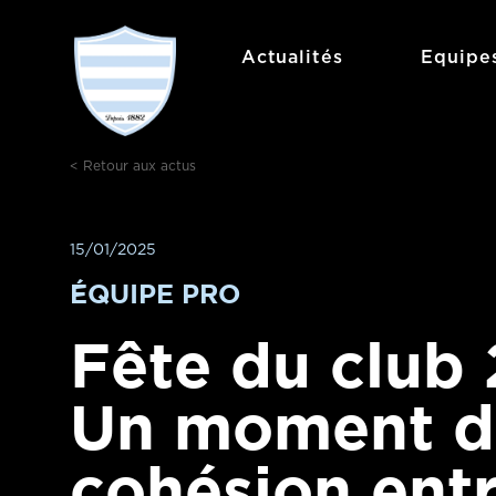
Aller
au
Actualités
Equipe
contenu
< Retour aux actus
15/01/2025
ÉQUIPE PRO
Fête du club 
Un moment d
cohésion ent