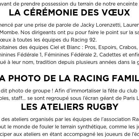
vant de prendre possession du terrain de notre enceinte
LA CÉRÉMONIE DES VŒUX
encé par une prise de parole de Jacky Lorenzetti, Lauren
Mombe. Nos dirigeants ont pu pour faire le point sur la sa
 vœux à toutes les équipes du Racing 92.
apitaines des équipes Ciel et Blanc : Pros, Espoirs, Crabo
inines Fédérale 1, Féminines Fédérale 2, Cadettes et en
ué à leur nom, tradition depuis plusieurs années dans la g
A PHOTO DE LA RACING FAMI
 dit photo de groupe ! Afin d’immortaliser la fête du club 
oles, staff… se sont regroupé sous l’écran géant de Paris
LES ATELIERS RUGBY
 des ateliers organisés par les équipes de l’association 
ut le monde de fouler le terrain synthétique, comme les j
iper aux ateliers en étant accompagné les joueurs de l’éq