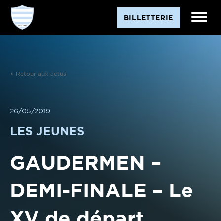
Aller
BILLETTERIE
au
contenu
< Retour aux actus
26/05/2019
LES JEUNES
GAUDERMEN –
DEMI-FINALE – Le
XV de départ