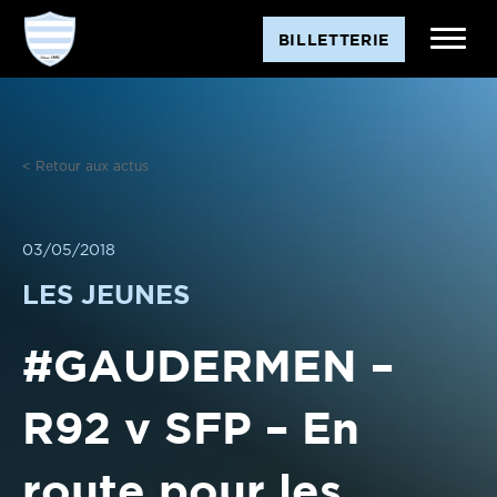
Aller
BILLETTERIE
au
contenu
< Retour aux actus
03/05/2018
LES JEUNES
#GAUDERMEN –
R92 v SFP – En
route pour les