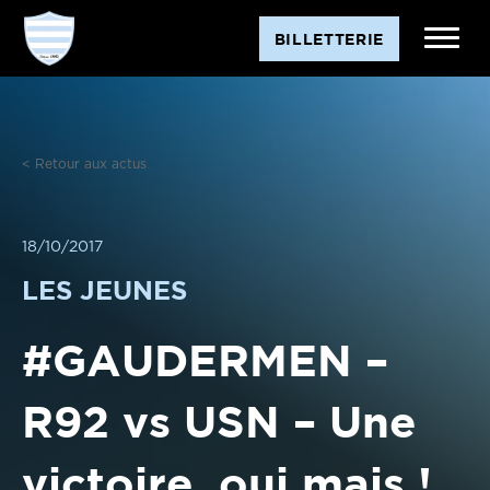
Aller
BILLETTERIE
au
contenu
< Retour aux actus
18/10/2017
LES JEUNES
#GAUDERMEN –
R92 vs USN – Une
victoire, oui mais !