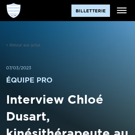
Aller
BILLETTERIE
au
contenu
< Retour aux actus
07/03/2023
ÉQUIPE PRO
Interview Chloé
Dusart,
kinésithérapeute au