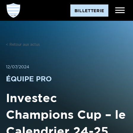
Aller
BILLETTERIE
au
contenu
< Retour aux actus
12/07/2024
ÉQUIPE PRO
Investec
Champions Cup – le
Calendrier 24-25