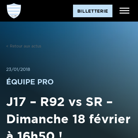
Aller
BILLETTERIE
au
contenu
< Retour aux actus
23/01/2018
ÉQUIPE PRO
J17 – R92 vs SR –
Dimanche 18 février
à 16h50 !