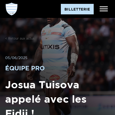
Aller
BILLETTERIE
au
contenu
< Retour aux actus
05/06/2025
ÉQUIPE PRO
Josua Tuisova
appelé avec les
Fidji !