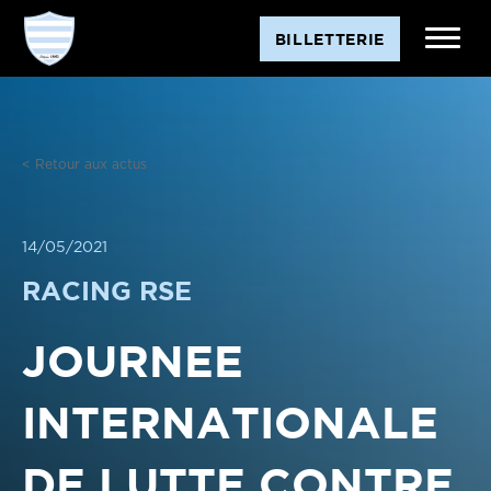
Aller
BILLETTERIE
au
contenu
< Retour aux actus
14/05/2021
RACING RSE
JOURNEE
INTERNATIONALE
DE LUTTE CONTRE