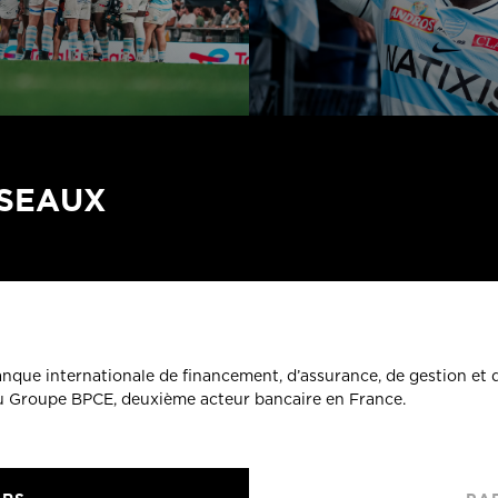
ÉSEAUX
banque internationale de financement, d’assurance, de gestion et 
du Groupe BPCE, deuxième acteur bancaire en France.