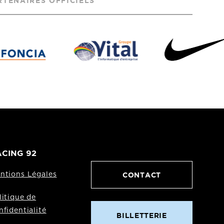
RTENAIRES OFFICIELS
CING 92
CONTACT
ntions Légales
litique de
nfidentialité
BILLETTERIE