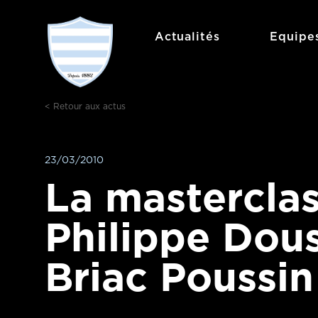
Aller
au
Actualités
Equipe
contenu
< Retour aux actus
23/03/2010
La mastercla
Philippe Dous
Briac Poussin