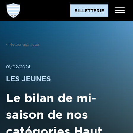
Aller
BILLETTERIE
au
contenu
< Retour aux actus
01/02/2024
LES JEUNES
Le bilan de mi-
saison de nos
catégories Haut