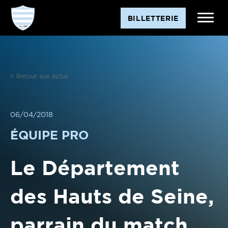
Aller
BILLETTERIE
au
contenu
< Retour aux actus
06/04/2018
ÉQUIPE PRO
Le Département
des Hauts de Seine,
parrain du match