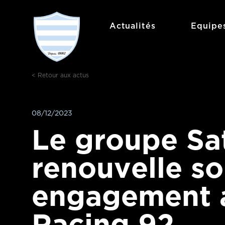
Aller
au
Actualités
Equipe
contenu
< Retour aux actus
08/12/2023
Le groupe Sa
renouvelle s
engagement a
Racing 92