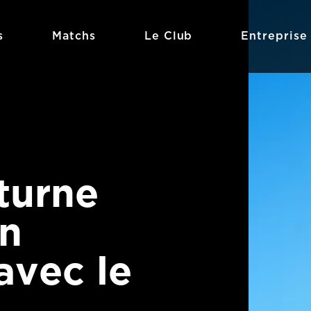
s
Matchs
Le Club
Entreprise
turne
on
vec le