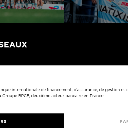
ÉSEAUX
banque internationale de financement, d’assurance, de gestion et 
du Groupe BPCE, deuxième acteur bancaire en France.
URS
PA