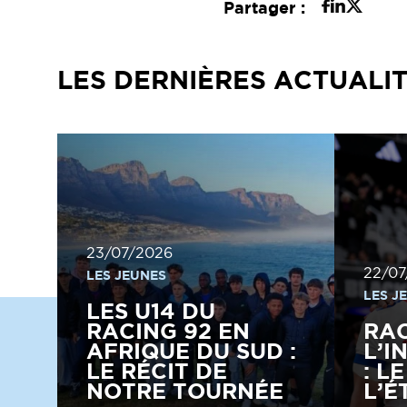
Partager :
LES DERNIÈRES ACTUALI
23/07/2026
22/07
LES JEUNES
LES J
LES U14 DU
RACING 92 EN
RA
AFRIQUE DU SUD :
L’I
LE RÉCIT DE
: L
NOTRE TOURNÉE
L’É