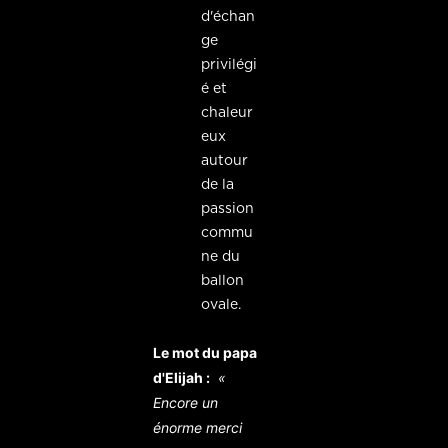
d'échan
ge
privilégi
é et
chaleur
eux
autour
de la
passion
commu
ne du
ballon
ovale.
Le mot du papa
d'Elijah :
«
Encore un
énorme merci