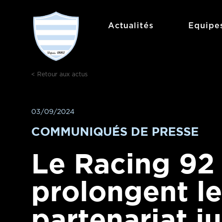
Aller
au
Actualités
Equipe
contenu
< Retour aux actus
03/09/2024
COMMUNIQUÉS DE PRESSE
Le Racing 92
prolongent le
partenariat j