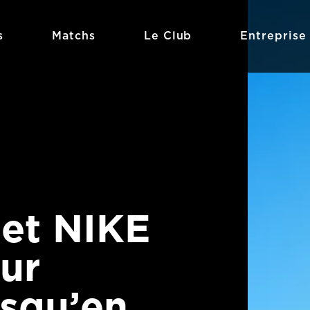
s
Matchs
Le Club
Entreprise
 et NIKE
ur
usqu’en