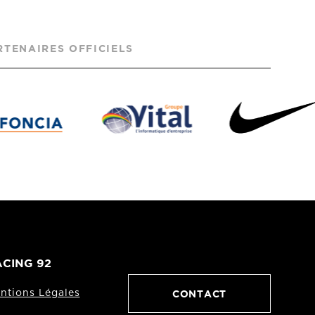
RTENAIRES OFFICIELS
CING 92
CONTACT
ntions Légales