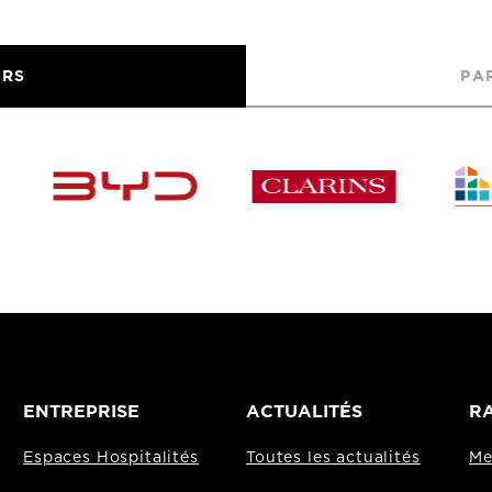
URS
PA
ENTREPRISE
ACTUALITÉS
RA
Espaces Hospitalités
Toutes les actualités
Me