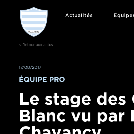
Aller
au
Actualités
Equipe
contenu
< Retour aux actus
17/08/2017
ÉQUIPE PRO
Le stage des 
Blanc vu par
Chavancy