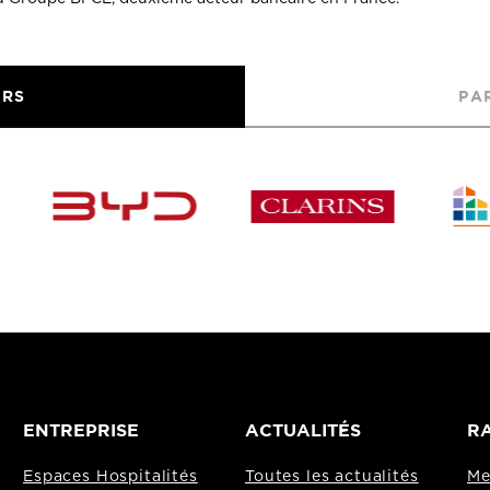
URS
PA
ENTREPRISE
ACTUALITÉS
RA
Espaces Hospitalités
Toutes les actualités
Me