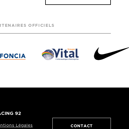
RTENAIRES OFFICIELS
CING 92
CONTACT
ntions Légales