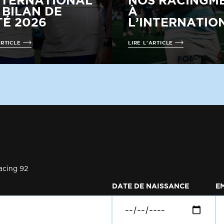
NTERNATIONAL
NOS RACINGM
E BILAN DE
À
TÉ 2026
L’INTERNATIO
ARTICLE
LIRE L'ARTICLE
acing 92
DATE DE NAISSANCE
E