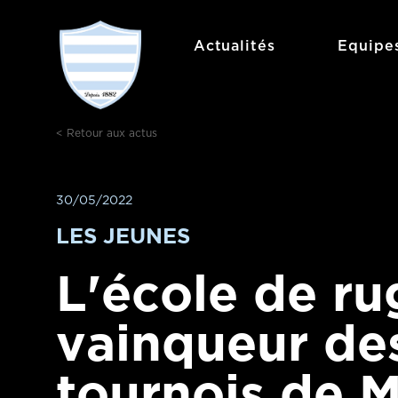
Aller
au
Actualités
Equipe
contenu
< Retour aux actus
30/05/2022
LES JEUNES
L'école de r
vainqueur de
tournois de M