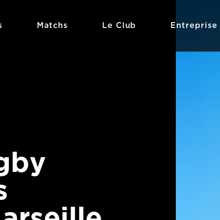
s
Matchs
Le Club
Entreprise
ugby
s
arseille