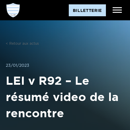
Aller
BILLETTERIE
au
contenu
< Retour aux actus
23/01/2023
LEI v R92 – Le
résumé video de la
rencontre