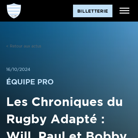
Aller
BILLETTERIE
au
contenu
< Retour aux actus
16/10/2024
ÉQUIPE PRO
Les Chroniques du
Rugby Adapté :
Will, Paul et Bobby