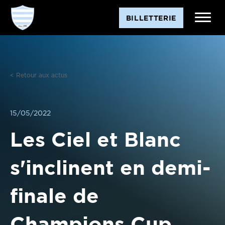
Aller
BILLETTERIE
au
contenu
< Retour aux actus
15/05/2022
Les Ciel et Blanc
s'inclinent en demi-
finale de
Champions Cup.