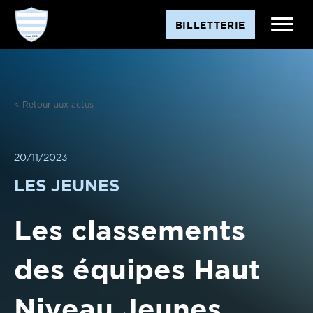
Aller
BILLETTERIE
au
contenu
< Retour aux actus
20/11/2023
LES JEUNES
Les classements
des équipes Haut
Niveau Jeunes