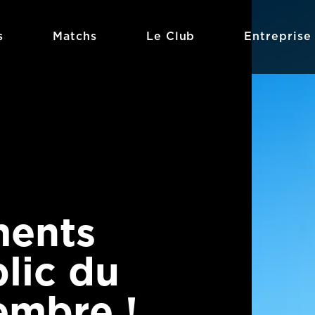
s
Matchs
Le Club
Entreprise
ments
lic du
embre !