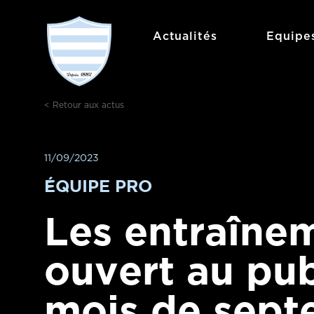
Aller
au
Actualités
Equipe
contenu
< Retour aux actus
11/09/2023
ÉQUIPE PRO
Les entraîne
ouvert au pub
mois de sept