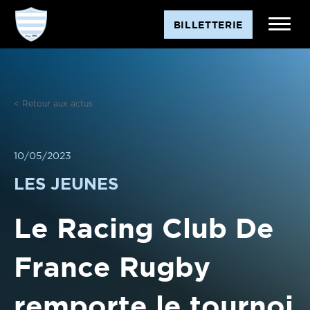
Aller
BILLETTERIE
au
contenu
< Retour aux actus
10/05/2023
LES JEUNES
Le Racing Club De
France Rugby
remporte le tournoi