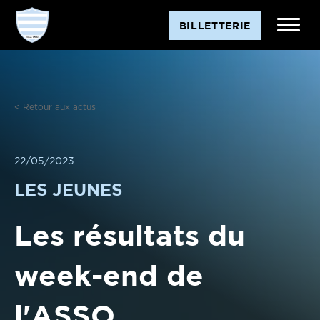
Aller
BILLETTERIE
au
contenu
< Retour aux actus
22/05/2023
LES JEUNES
Les résultats du
week-end de
l'ASSO