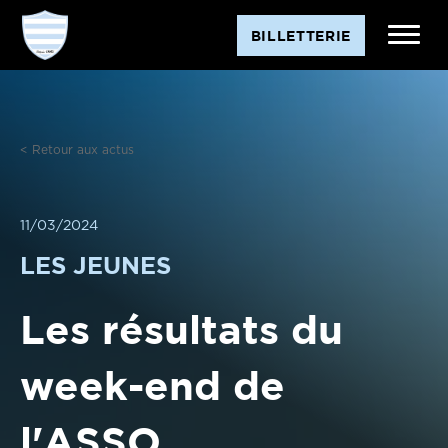
Aller
BILLETTERIE
au
contenu
< Retour aux actus
11/03/2024
LES JEUNES
Les résultats du
week-end de
l'ASSO