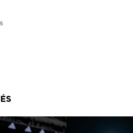
/5
TÉS