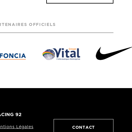
RTENAIRES OFFICIELS
CING 92
CONTACT
ntions Légales