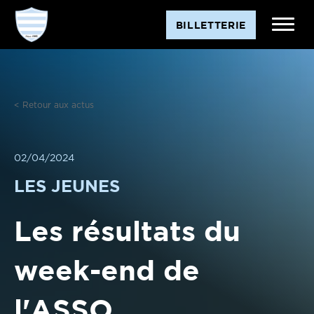
Aller
BILLETTERIE
au
contenu
< Retour aux actus
02/04/2024
LES JEUNES
Les résultats du
week-end de
l'ASSO