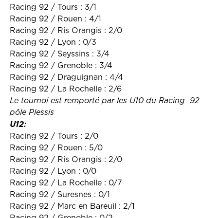
Racing 92 / Tours : 3/1
Racing 92 / Rouen : 4/1
Racing 92 / Ris Orangis : 2/0
Racing 92 / Lyon : 0/3
Racing 92 / Seyssins : 3/4
Racing 92 / Grenoble : 3/4
Racing 92 / Draguignan : 4/4
Racing 92 / La Rochelle : 2/6
Le tournoi est remporté par les U10 du Racing 92
pôle Plessis
U12:
Racing 92 / Tours : 2/0
Racing 92 / Rouen : 5/0
Racing 92 / Ris Orangis : 2/0
Racing 92 / Lyon : 0/0
Racing 92 / La Rochelle : 0/7
Racing 92 / Suresnes : 0/1
Racing 92 / Marc en Bareuil : 2/1