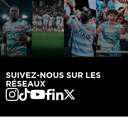
SUIVEZ-NOUS SUR LES
RÉSEAUX