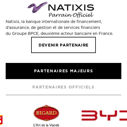
Natixis, la banque internationale de financement,
d’assurance, de gestion et de services financiers
du Groupe BPCE, deuxième acteur bancaire en France.
DEVENIR PARTENAIRE
PARTENAIRES MAJEURS
PARTENAIRES OFFICIELS