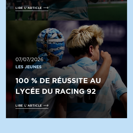
LIRE L'ARTICLE
07/07/2026
LES JEUNES
100 % DE RÉUSSITE AU
LYCÉE DU RACING 92
LIRE L'ARTICLE