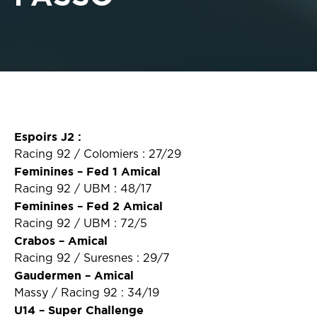
Espoirs J2 :
Racing 92 / Colomiers : 27/29
Feminines – Fed 1 Amical
Racing 92 / UBM : 48/17
Feminines – Fed 2 Amical
Racing 92 / UBM : 72/5
Crabos – Amical
Racing 92 / Suresnes : 29/7
Gaudermen – Amical
Massy / Racing 92 : 34/19
U14 – Super Challenge