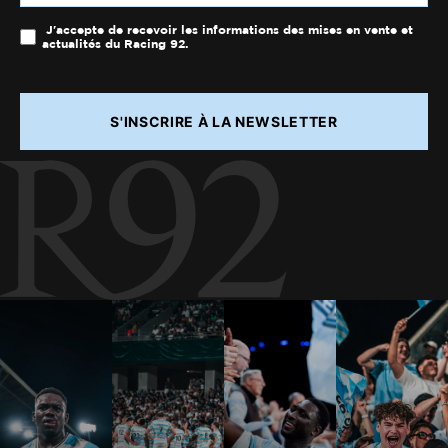
J'accepte de recevoir les informations des mises en vente et
actualités du Racing 92.
S'INSCRIRE À LA NEWSLETTER