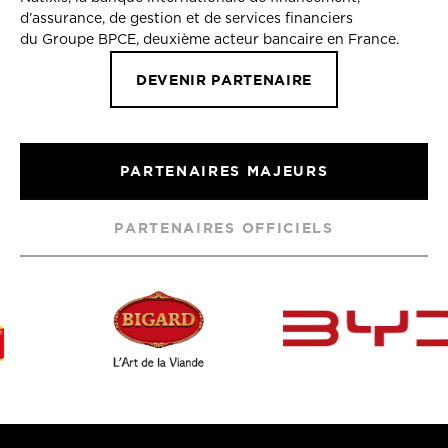
d’assurance, de gestion et de services financiers
du Groupe BPCE, deuxième acteur bancaire en France.
DEVENIR PARTENAIRE
PARTENAIRES MAJEURS
PARTENAIRES OFFICIELS