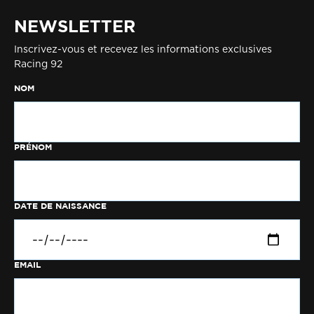
NEWSLETTER
Inscrivez-vous et recevez les informations exclusives
Racing 92
NOM
PRÉNOM
DATE DE NAISSANCE
EMAIL