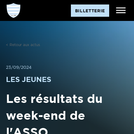
Aller
BILLETTERIE
au
contenu
< Retour aux actus
23/09/2024
LES JEUNES
Les résultats du
week-end de
l'ASSO