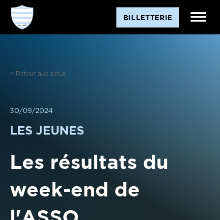
Aller
BILLETTERIE
au
contenu
< Retour aux actus
30/09/2024
LES JEUNES
Les résultats du
week-end de
l'ASSO