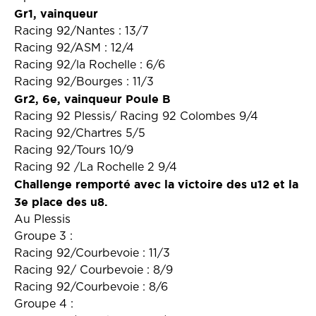
Gr1, vainqueur
Racing 92/Nantes : 13/7
Racing 92/ASM : 12/4
Racing 92/la Rochelle : 6/6
Racing 92/Bourges : 11/3
Gr2, 6e, vainqueur Poule B
Racing 92 Plessis/ Racing 92 Colombes 9/4
Racing 92/Chartres 5/5
Racing 92/Tours 10/9
Racing 92 /La Rochelle 2 9/4
Challenge remporté avec la victoire des u12 et la
3e place des u8.
Au Plessis
Groupe 3 :
Racing 92/Courbevoie : 11/3
Racing 92/ Courbevoie : 8/9
Racing 92/Courbevoie : 8/6
Groupe 4 :