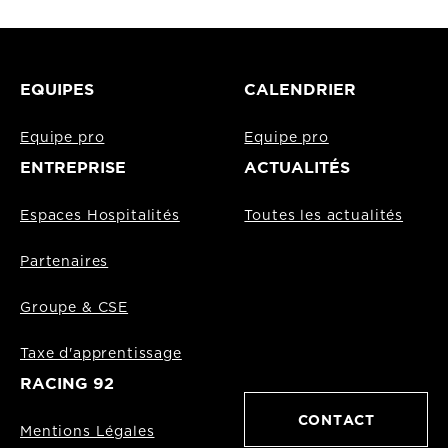
EQUIPES
CALENDRIER
Equipe pro
Equipe pro
ENTREPRISE
ACTUALITÉS
Espaces Hospitalités
Toutes les actualités
Partenaires
Groupe & CSE
Taxe d'apprentissage
RACING 92
CONTACT
Mentions Légales