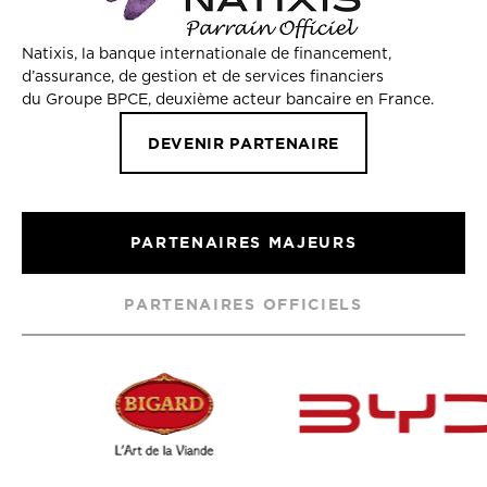
Natixis, la banque internationale de financement,
d’assurance, de gestion et de services financiers
du Groupe BPCE, deuxième acteur bancaire en France.
DEVENIR PARTENAIRE
PARTENAIRES MAJEURS
PARTENAIRES OFFICIELS