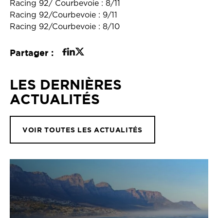
Racing 92/ Courbevoie : 8/11
Racing 92/Courbevoie : 9/11
Racing 92/Courbevoie : 8/10
Partager :
LES DERNIÈRES
ACTUALITÉS
VOIR TOUTES LES ACTUALITÉS