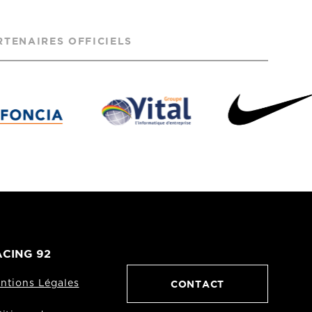
RTENAIRES OFFICIELS
CING 92
CONTACT
ntions Légales