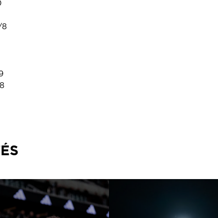
0
/8
9
8
TÉS