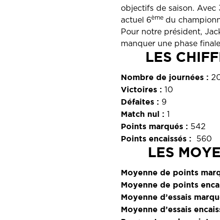
objectifs de saison. Avec
ème
actuel 6
du championnat
Pour notre président, Jack
manquer une phase finale 
LES CHIF
Nombre de journées :
2
Victoires :
10
Défaites :
9
Match nul :
1
Points marqués :
542
Points encaissés :
560
LES MOYE
Moyenne de points marq
Moyenne de points encai
Moyenne d’essais marqu
Moyenne d’essais encais