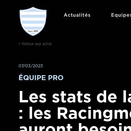
Aller
au
Actualités
Equipe
contenu
< Retour aux actus
07/03/2023
ÉQUIPE PRO
Les stats de l
: les Racing
auront besoi