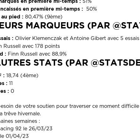
marqués en première mi-temps :
51%
ncaissés en première mi-temps :
50%
 au pied :
80,47% (9ème)
LEURS MARQUEURS (PAR @STA
sais :
Olivier Klemenczak et Antoine Gibert avec 5 essais
 Russell avec 178 points
d :
Finn Russell avec 88,9%
AUTRES STATS (PAR @STATSDE
 :
18,74 (4ème)
es :
11
es :
0
soin de votre soutien pour traverser ce moment difficile e
a trêve hivernale.
ines semaines :
Racing 92 le 26/03/23
 le 01/04/23