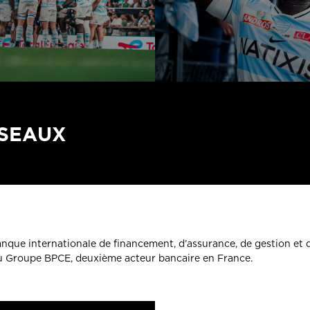
ÉSEAUX
banque internationale de financement, d’assurance, de gestion et 
du Groupe BPCE, deuxième acteur bancaire en France.