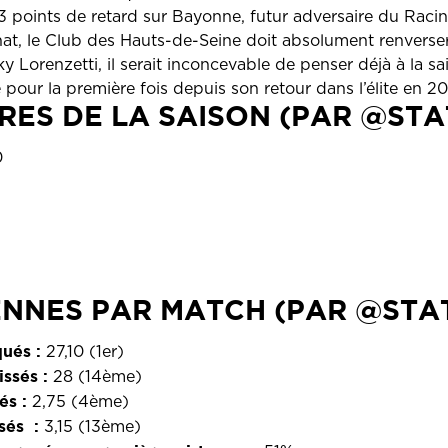
 3 points de retard sur Bayonne, futur adversaire du Racin
, le Club des Hauts-de-Seine doit absolument renverser la
y Lorenzetti, il serait inconcevable de penser déjà à la s
pour la première fois depuis son retour dans l’élite en 2
FRES DE LA SAISON (PAR @STA
0
NNES PAR MATCH (PAR @STA
ués :
27,10 (1er)
ssés :
28 (14ème)
és :
2,75 (4ème)
sés :
3,15 (13ème)