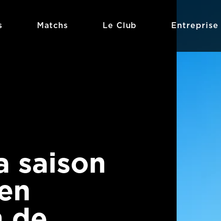
s
Matchs
Le Club
Entreprise
a saison
men
n de