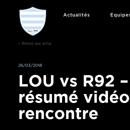
Aller
au
Actualités
Equipe
contenu
< Retour aux actus
26/03/2018
LOU vs R92 –
résumé vidéo
rencontre