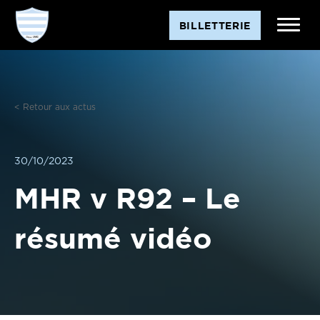
Aller
BILLETTERIE
au
contenu
< Retour aux actus
30/10/2023
MHR v R92 – Le
résumé vidéo