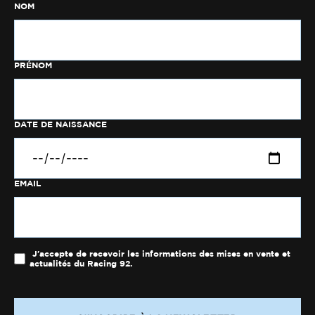
NOM
PRÉNOM
DATE DE NAISSANCE
EMAIL
J'accepte de recevoir les informations des mises en vente et
actualités du Racing 92.