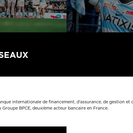
ÉSEAUX
banque internationale de financement, d’assurance, de gestion et 
du Groupe BPCE, deuxième acteur bancaire en France.