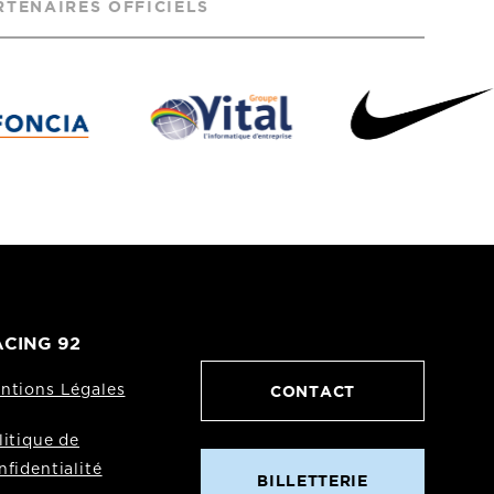
RTENAIRES OFFICIELS
CING 92
CONTACT
ntions Légales
litique de
nfidentialité
BILLETTERIE