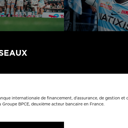
ÉSEAUX
banque internationale de financement, d’assurance, de gestion et 
du Groupe BPCE, deuxième acteur bancaire en France.