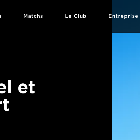
s
Matchs
Le Club
Entreprise
el et
rt