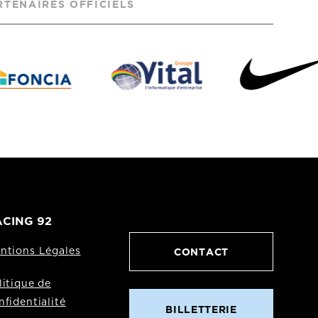
RTENAIRES OFFICIELS
CING 92
CONTACT
ntions Légales
litique de
nfidentialité
BILLETTERIE